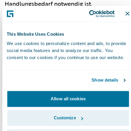
Handlungsbedarf notwendig ist.
Zurich Deutschland:
Horst Nussbaumer,
Chief Claims Officer, gab einen
Ehrfahrungsbericht über die bisherige
This Website Uses Cookies
Einführung der Guidewire InsuranceSuite™
We use cookies to personalize content and ads, to provide
als neues Kernsystem. Er führte aus, warum
social media features and to analyze our traffic. You
die abzulösende IT-Landschaft nicht auf
consent to our cookies if you continue to use our website.
neue Vertriebswege vorbereitet ist und wie
die stufenweise Einführung der
Show details
InsuranceSuite in fünf Phasen
schlussendlich eine verbesserte
Kundenerfahrung sicherstellen wird.
Allow all cookies
Basler Versicherungen:
Andreas Jud, Product
Owner Migration und Guidewire DataHub,
Customize
zeigte auf, welche Aspekte es bei der