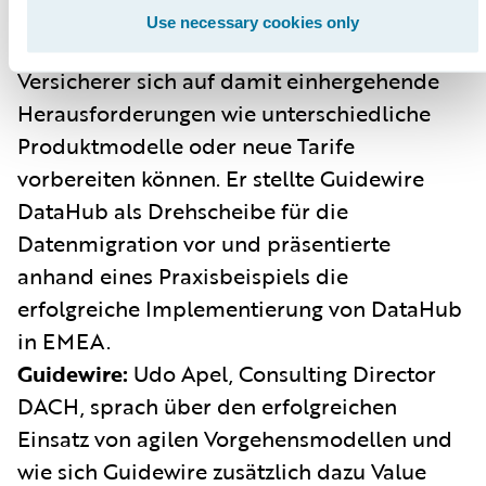
Geschäftstransformation zu einem neuen
Use necessary cookies only
Produkt zu beachten gilt. Er erläuterte, wie
Versicherer sich auf damit einhergehende
Herausforderungen wie unterschiedliche
Produktmodelle oder neue Tarife
vorbereiten können. Er stellte Guidewire
DataHub als Drehscheibe für die
Datenmigration vor und präsentierte
anhand eines Praxisbeispiels die
erfolgreiche Implementierung von DataHub
in EMEA.
Guidewire:
Udo Apel, Consulting Director
DACH, sprach über den erfolgreichen
Einsatz von agilen Vorgehensmodellen und
wie sich Guidewire zusätzlich dazu Value