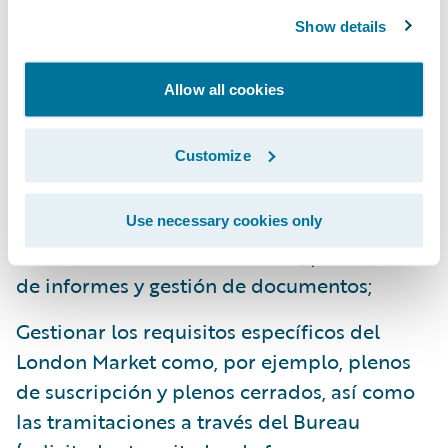
medida que vamos incorporando productos
Show details
adicionales."
Allow all cookies
PolicyCenter, que incluye el sistema Global
Commercial Extension de Guidewire,
Customize
permite a Sompo International:
Lograr una integración completa con los
Use necessary cookies only
diferentes sistemas: financiero, presentación
de informes y gestión de documentos;
Gestionar los requisitos específicos del
London Market como, por ejemplo, plenos
de suscripción y plenos cerrados, así como
las tramitaciones a través del Bureau