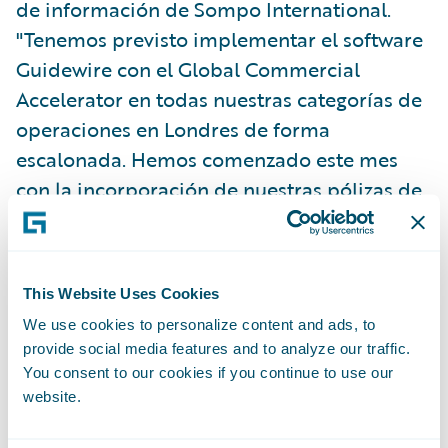
de información de Sompo International.
"Tenemos previsto implementar el software
Guidewire con el Global Commercial
Accelerator en todas nuestras categorías de
operaciones en Londres de forma
escalonada. Hemos comenzado este mes
con la incorporación de nuestras pólizas de
seguros contra daños y las opiniones que
nos han llegado de las aseguradoras acerca
del nuevo sistema han sido positivas. Esta
This Website Uses Cookies
plataforma común nos permitirá ofrecer de
We use cookies to personalize content and ads, to
manera más rápida y precisa a nuestros
provide social media features and to analyze our traffic.
clientes toda la documentación relativa a las
You consent to our cookies if you continue to use our
pólizas de forma que puedan seguir más
website.
fácilmente el ritmo del crecimiento a