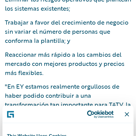
los sistemas existentes;
Trabajar a favor del crecimiento de negocio
sin variar el número de personas que
conforma la plantilla; y
Reaccionar más rápido a los cambios del
mercado con mejores productos y precios
más flexibles.
"En EY estamos realmente orgullosos de
haber podido contribuir a una
transformación tan importante para TATV, la
cual deriva en cambios fundamentales y en
una manera innovadora de tramitar los
seguros en Bélgica," señaló Kris Volkaerts,
This Website Uses Cookies