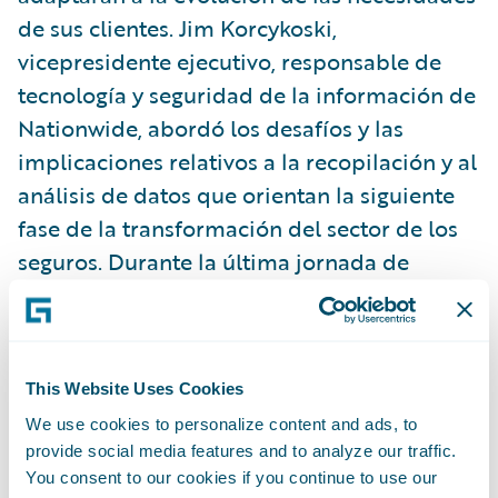
de sus clientes. Jim Korcykoski,
vicepresidente ejecutivo, responsable de
tecnología y seguridad de la información de
Nationwide, abordó los desafíos y las
implicaciones relativos a la recopilación y al
análisis de datos que orientan la siguiente
fase de la transformación del sector de los
seguros. Durante la última jornada de
Connections, Bureau, icare y Union Mutual
Insurance, aseguradoras de automóviles,
participaron en una mesa redonda de
clientes moderada por California Casualty,
This Website Uses Cookies
donde analizaron sus perspectivas sobre la
We use cookies to personalize content and ads, to
provide social media features and to analyze our traffic.
trayectoria de sus clientes y el modo en que
You consent to our cookies if you continue to use our
se estaban adaptado y evolucionando