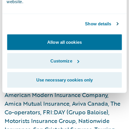
website.
satisfactoriamente con proyectos
innovadores.
Show details
En Connections se organizaron más de 120
talleres prácticos, paneles de expertos y
Allow all cookies
sesiones de grupo de carácter pedagógico;
muchas de ellas contaron con la
Customize
participación de clientes de Guidewire o
fueron moderadas por estos últimos. Tales
Use necessary cookies only
sesiones permitieron que clientes como
American Modern Insurance Company,
Amica Mutual Insurance, Aviva Canada, The
Co-operators, FRI:DAY (Grupo Baloise),
Motorists Insurance Group, Nationwide