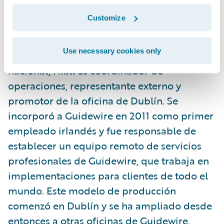
Tras un periodo de crecimiento
Customize
considerable, la oficina de Dublín es ahora
la más grande de Guidewire, a excepción de
Use necessary cookies only
la de Estados Unidos. En calidad de director
nacional, Niall es coordinador de
operaciones, representante externo y
promotor de la oficina de Dublín. Se
incorporó a Guidewire en 2011 como primer
empleado irlandés y fue responsable de
establecer un equipo remoto de servicios
profesionales de Guidewire, que trabaja en
implementaciones para clientes de todo el
mundo. Este modelo de producción
comenzó en Dublín y se ha ampliado desde
entonces a otras oficinas de Guidewire.