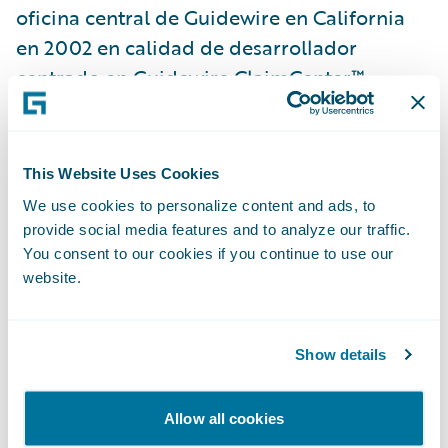
oficina central de Guidewire en California
en 2002 en calidad de desarrollador
centrado en Guidewire ClaimCenter™,
primer producto de la empresa. Al
trasladarse a Dublín, Dan dirigió el
lanzamiento en 2012 del centro de
This Website Uses Cookies
desarrollo de Guidewire en dicha localidad,
We use cookies to personalize content and ads, to
donde pronto asumió también la
provide social media features and to analyze our traffic.
responsabilidad de desarrollar contenido a
You consent to our cookies if you continue to use our
website.
escala mundial, incluyendo a los equipos de
contenido ubicados en Japón y Toronto. Dan
desempeñó un papel clave en el
Show details
lanzamiento del centro de desarrollo de
Cracovia en 2016.
Allow all cookies