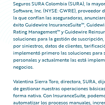
Seguros SURA Colombia (SURA), la mayor
Software, Inc. (NYSE: GWRE), proveedor d
la que confían las aseguradoras, anunci
éxito Guidewire InsuranceSuite™, Guidew
Rating Management™ y Guidewire Reinsu
soluciones para la gestión de suscripción
por siniestros, datos de clientes, tarifica
implementó primero las soluciones para s
personales y actualmente las está impleme
negocios.
Valentina Sierra Toro, directora, SURA, di
de gestionar nuestras operaciones básica
forma nativa. Con InsuranceSuite, podemos
automatizar los procesos manuales, increm