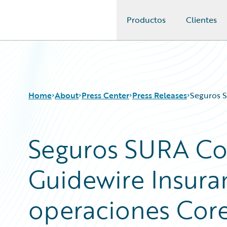
Productos
Clientes
Guidewire Logo
Home
About
Press Center
Press Releases
Seguros 
Seguros SURA C
Guidewire Insura
operaciones Cor