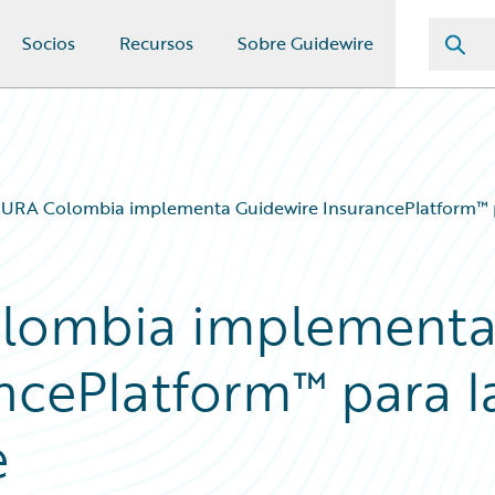
Socios
Recursos
Sobre Guidewire
SURA Colombia implementa Guidewire InsurancePlatform™ p
olombia implement
ncePlatform™ para l
e