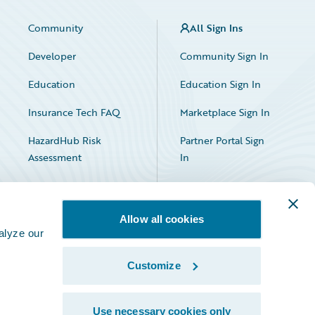
Community
All Sign Ins
Developer
Community Sign In
Education
Education Sign In
Insurance Tech FAQ
Marketplace Sign In
HazardHub Risk
Partner Portal Sign
Assessment
In
Allow all cookies
alyze our
Customize
Facebook
X
LinkedIn
Use necessary cookies only