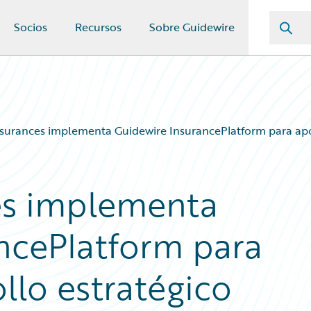
Socios
Recursos
Sobre Guidewire
ssurances implementa Guidewire InsurancePlatform para apo
es implementa
ncePlatform para
llo estratégico