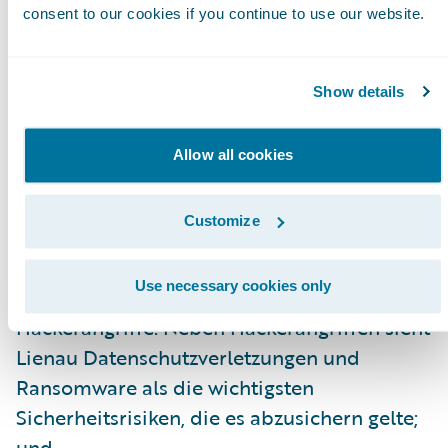
consent to our cookies if you continue to use our website.
Einschätzung zu Cyberrisiken aus der Sicht
eines Industrieversicherers. Er erklärte, dass
die Anzahl der Fälle von Cyberkriminalität
Show details
nach den jüngsten BKA-Zahlen so hoch wie
nie zuvor sei und sich durch Corona neue
Allow all cookies
Angriffsrisiken ergäben. Auch IoT-
Umgebungen in der Produktion seien
Customize
gefährdet, und besonders der Mittelstand
kämpfe mit längeren
Use necessary cookies only
Betriebsunterbrechungen durch
Hackerangriffe. Neben Hackerangriffen sieht
Lienau Datenschutzverletzungen und
Ransomware als die wichtigsten
Sicherheitsrisiken, die es abzusichern gelte;
und