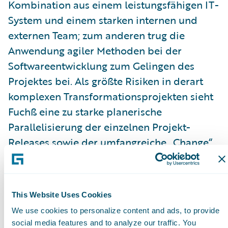
Kombination aus einem leistungsfähigen IT-
System und einem starken internen und
externen Team; zum anderen trug die
Anwendung agiler Methoden bei der
Softwareentwicklung zum Gelingen des
Projektes bei. Als größte Risiken in derart
komplexen Transformationsprojekten sieht
Fuchß eine zu starke planerische
Parallelisierung der einzelnen Projekt-
Releases sowie der umfangreiche „Change“
für die betroffenen Fachbereiche nach der
Einführung;
HDI Global SE
: Philipp Lienau,
This Website Uses Cookies
Produktmanager Cyber und
We use cookies to personalize content and ads, to provide
social media features and to analyze our traffic. You
Vermögenshaftpflicht, lieferte eine