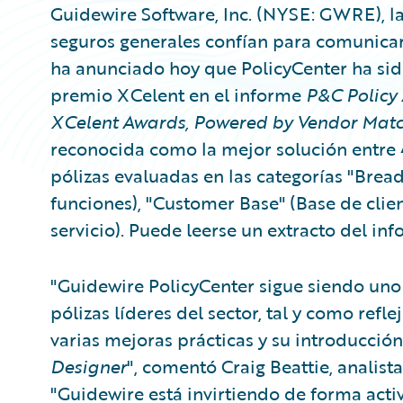
Guidewire Software, Inc. (NYSE: GWRE), l
seguros generales confían para comunicars
ha anunciado hoy que PolicyCenter ha s
premio XCelent en el informe
P&C
Policy
XCelent Awards, Powered by Vendor Mat
reconocida como la mejor solución entre 
pólizas evaluadas en las categorías "Bread
funciones), "Customer Base" (Base de clien
servicio). Puede leerse un extracto del in
"Guidewire PolicyCenter sigue siendo uno
pólizas líderes del sector, tal y como refle
varias mejoras prácticas y su introducci
Designer
", comentó Craig Beattie, analist
"Guidewire está invirtiendo de forma activ