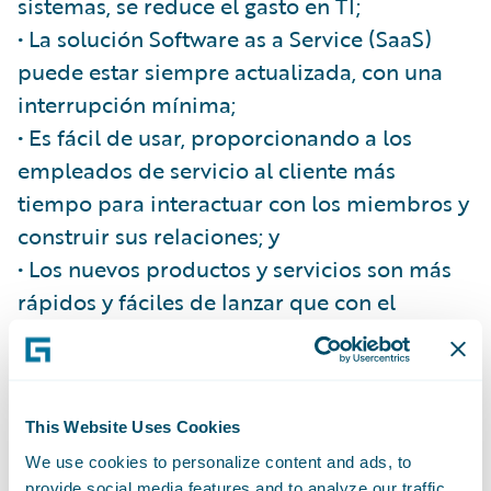
sistemas, se reduce el gasto en TI;
• La solución Software as a Service (SaaS)
puede estar siempre actualizada, con una
interrupción mínima;
• Es fácil de usar, proporcionando a los
empleados de servicio al cliente más
tiempo para interactuar con los miembros y
construir sus relaciones; y
• Los nuevos productos y servicios son más
rápidos y fáciles de lanzar que con el
sistema tradicional de Macif.
This Website Uses Cookies
Todo el negocio de P&C de Macif se
implementará en acciones futuras
We use cookies to personalize content and ads, to
provide social media features and to analyze our traffic.