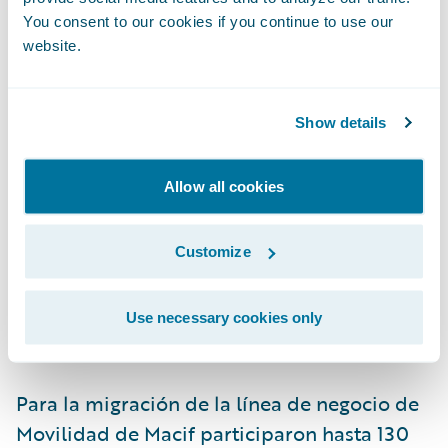
You consent to our cookies if you continue to use our
website.
Macif utiliza Guidewire InsuranceSuite para
la administración de pólizas, la suscripción
Show details
de contratos y la gestión de siniestros. La
reciente migración de la línea de negocios
de Movilidad de Macif es una continuación
Allow all cookies
de la migración inicial de su ramo de Flotas.
Todas las demás líneas de negocio de P&C
Customize
se implementarán en Guidewire Cloud en
los próximos dos años.
Use necessary cookies only
Para la migración de la línea de negocio de
Movilidad de Macif participaron hasta 130