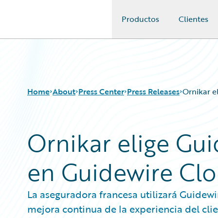
Productos
Clientes
Guidewire Logo
Home
About
Press Center
Press Releases
Ornikar e
Ornikar elige Gu
en Guidewire Cl
La aseguradora francesa utilizará Guidewi
mejora continua de la experiencia del cli