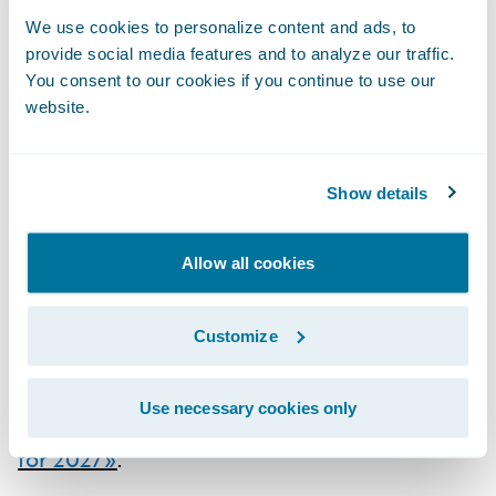
(passant de 22,5% à 26%). Celle-ci peut être
We use cookies to personalize content and ads, to
due à la multiplication de ce type d’offres
provide social media features and to analyze our traffic.
You consent to our cookies if you continue to use our
sur le marché qui peuvent susciter
website.
l’agacement, aux premiers retours
d’expérience des clients ayant souscrit ce
type d’assurance et à la consolidation du
Show details
marché autour d’acteurs plus traditionnels.
Une telle consolidation s’explique
Allow all cookies
notamment par l’éclatement de la «bulle»
créée par l’apparition ces dernières années
Customize
de multiples assurtechs et autres acteurs
disruptifs, comme l’explique Gartner dans
Use necessary cookies only
son rapport
«The Future of Insurance: Vision
for 2027»
.