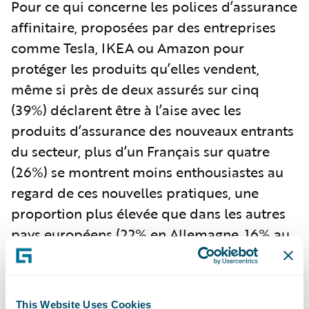
Pour ce qui concerne les polices d’assurance
affinitaire, proposées par des entreprises
comme Tesla, IKEA ou Amazon pour
protéger les produits qu’elles vendent,
même si près de deux assurés sur cinq
(39%) déclarent être à l’aise avec les
produits d’assurance des nouveaux entrants
du secteur, plus d’un Français sur quatre
(26%) se montrent moins enthousiastes au
regard de ces nouvelles pratiques, une
proportion plus élevée que dans les autres
pays européens (22% en Allemagne, 16% au
Royaume-Uni et 10% en Espagne).
Cette défiance a notamment enregistré une
hausse de plus de trois points depuis 2022
This Website Uses Cookies