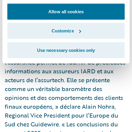
fondés sur des données publiques
Allow all cookies
(météorologiques, géographiques, etc.),
plutôt que privées.
Customize
« L’étude annuelle menée par Guidewire
Use necessary cookies only
depuis 2020 sur l’état du secteur de
l’assurance permet de fournir de précieuses
informations aux assureurs IARD et aux
acteurs de l’assurtech. Elle se présente
comme un véritable baromètre des
opinions et des comportements des clients
finaux européens, » déclare Alain Nohra,
Regional Vice President pour l’Europe du
Sud chez Guidewire. « Les conclusions du