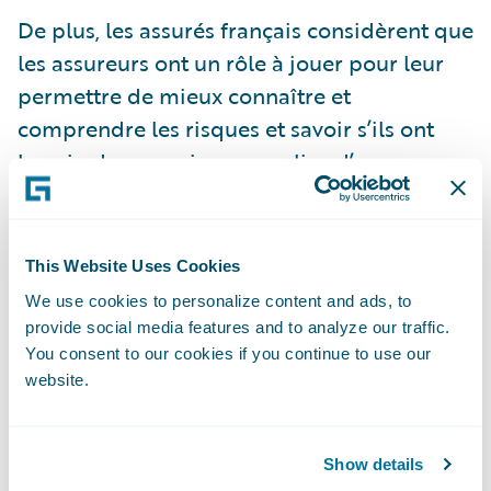
De plus, les assurés français considèrent que
les assureurs ont un rôle à jouer pour leur
permettre de mieux connaître et
comprendre les risques et savoir s’ils ont
besoin de souscrire une police d’assurance
qui couvre des dégâts liés à un événement
climatique. Ainsi, 34 % d’entre eux
souhaiteraient notamment avoir accès à un
This Website Uses Cookies
outil d’évaluation des risques fondé sur leur
We use cookies to personalize content and ads, to
lieu de résidence et le type de propriété
provide social media features and to analyze our traffic.
dont ils disposent, ce qui représente le plus
You consent to our cookies if you continue to use our
website.
fort taux parmi les quatre pays à l’étude.
Cela semble confirmer l’impression selon
laquelle les assurés français sont bien plus
Show details
favorables à des services de prévention