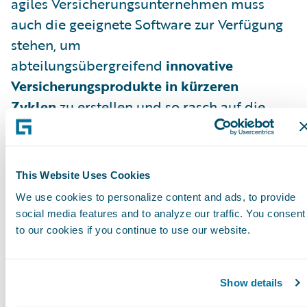
agiles Versicherungsunternehmen muss
auch die geeignete Software zur Verfügung
stehen, um
abteilungsübergreifend
innovative
Versicherungsprodukte in kürzeren
Zyklen
zu erstellen und so rasch auf die
Marktdynamik reagieren zu können. Eine
Standardsoftware wie die
Guidewire
InsuranceSuite
fördert eine agile
This Website Uses Cookies
Produktentwicklung und macht
We use cookies to personalize content and ads, to provide
die
Definition neuer Produkte
unabhängig
social media features and to analyze our traffic. You consent
von der zumeist komplexen IT möglich.
to our cookies if you continue to use our website.
Der
Advanced Product Designer
Show details
(APD)
bietet den Fachabteilungen eine