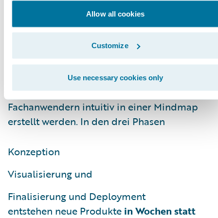
einfache, schnelle und flexible Möglichkeit
Allow all cookies
zur
kollaborativen Produkterstellung
.
Zentrales Charakteristikum des Advanced
Product Designer ist die Automatisierung
Customize
des technischen Teils des
Produktentwicklungsprozesses, während
Use necessary cookies only
Produktanforderungen und -struktur von
Fachanwendern intuitiv in einer Mindmap
erstellt werden. In den drei Phasen
Konzeption
Visualisierung und
Finalisierung und Deployment
entstehen neue Produkte
in Wochen statt