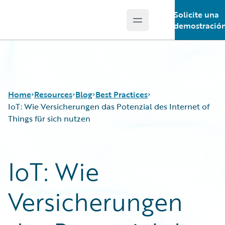
Solicite una
Open main menu
Guidewire Logo
demostració
Home
Resources
Blog
Best Practices
IoT: Wie Versicherungen das Potenzial des Internet of
Things für sich nutzen
Download Center
All Blog Posts
Guidewire Conversations
Best Practices
IoT: Wie
Podcasts
Careers
Blog
Customer Viewpoint
Versicherungen
Help and Support
Developers
Insurance Technology FAQ
General Interest
Intelligent Experience