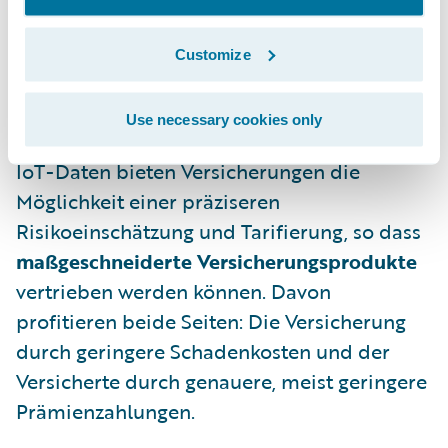
Kundenzufriedenheit
. Außerdem: Der
Versicherungskunde wird durch eine
Customize
automatisierte Schadenerstmeldung in
einer für ihn emotional belastenden
Situation spürbar entlastet.
Use necessary cookies only
IoT-Daten bieten Versicherungen die
Möglichkeit einer präziseren
Risikoeinschätzung und Tarifierung, so dass
maßgeschneiderte Versicherungsprodukte
vertrieben werden können. Davon
profitieren beide Seiten: Die Versicherung
durch geringere Schadenkosten und der
Versicherte durch genauere, meist geringere
Prämienzahlungen.