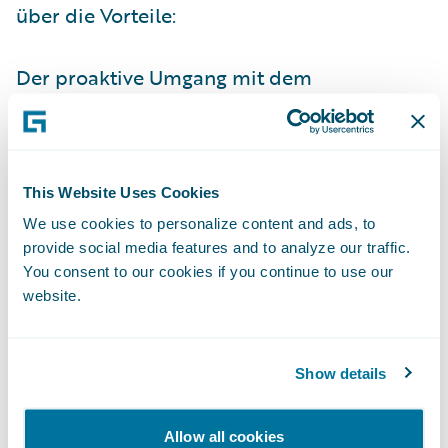
über die Vorteile:
Der proaktive Umgang mit dem
Versicherungskunden sorgt für
mehr
Interaktion und Kundennähe
. Die
Versicherung wird vom passiven zum
aktiven Produkt, der Versicherer ein
This Website Uses Cookies
Risikoberater bzw. -manager, der dabei hilft,
We use cookies to personalize content and ads, to
provide social media features and to analyze our traffic.
Schäden zu verhindern oder sie zumindest
You consent to our cookies if you continue to use our
in ihrem Ausmaß zu begrenzen.
website.
Im Schadenfall erhält die Versicherung
zeitnah Daten geliefert, um den
Schaden
Show details
zügig zu regulieren
. Durch die schnellere
Bearbeitungsdauer
steigt die
Allow all cookies