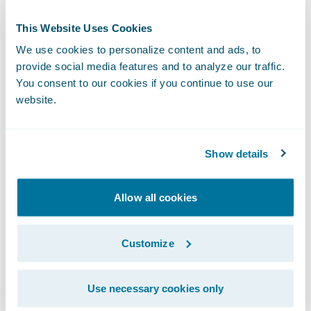
Pflege und Wartung der Altsysteme.
This Website Uses Cookies
Die
freiwerdenden Kapazitäten
können Sie
We use cookies to personalize content and ads, to
schließlich für
die Schaffung von
provide social media features and to analyze our traffic.
Innovationen
nutzen.
You consent to our cookies if you continue to use our
website.
Unternehmenskultur der Beständigkeit
Versicherungen sind Organisationen, die auf
Show details
einem langfristigen Geschäftsmodell
aufbauen. Stabile Rahmenbedingungen und
Allow all cookies
geringer Konkurrenzdruck sorgten lange
Zeit für gute Ergebnisse, so dass
Customize
Innovationen nur inkrementell erfolgten.
Außerdem sind in dieser Zeit
viele
komplexe
Use necessary cookies only
Unternehmensstrukturen
und starre