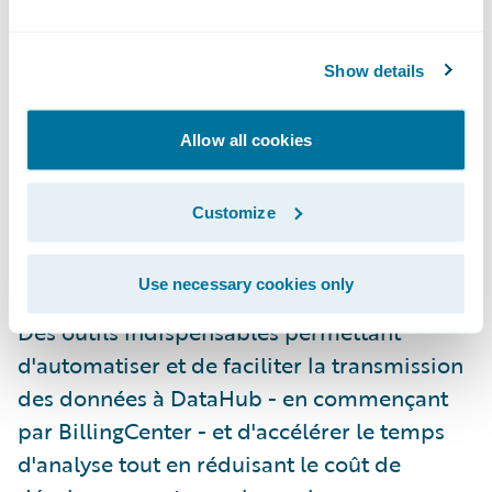
compose de DataHub, InfoCenter et
Predictive Analytics, permettent aux
assureurs de gérer plus efficacement leurs
Show details
données pour une meilleure visibilité et,
ainsi, prendre des décisions mieux adaptées
Allow all cookies
et en toute connaissance de cause. Les
principales améliorations apportées à
Customize
DataHub 9 et InfoCenter 9 sont les suivantes
:
Use necessary cookies only
Des outils indispensables permettant
d'automatiser et de faciliter la transmission
des données à DataHub - en commençant
par BillingCenter - et d'accélérer le temps
d'analyse tout en réduisant le coût de