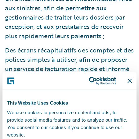
aux sinistres, afin de permettre aux
gestionnaires de traiter leurs dossiers par
exception, et aux prestataires de recevoir
plus rapidement leurs paiements ;
Des écrans récapitulatifs des comptes et des
polices simples à utiliser, afin de proposer
un service de facturation rapide et informé
aux assurés, et des « alertes d'équité » qui
permettent de garantir des pratiques
commerciales intelligentes.
This Website Uses Cookies
Données et solutions analytiques :
We use cookies to personalize content and ads, to
provide social media features and to analyze our traffic.
You consent to our cookies if you continue to use our
Guidewire Data and Analytics, qui se
website.