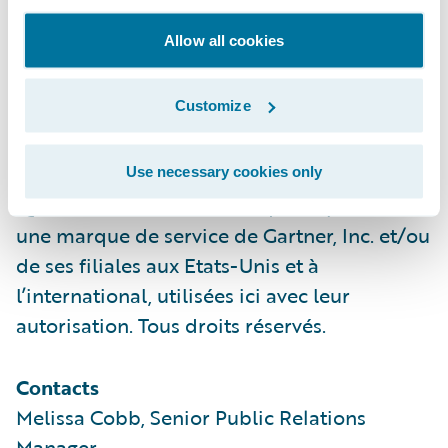
doivent pas être interprétées comme des
Allow all cookies
énoncés de faits. Gartner décline toute
garantie, expresse ou implicite, concernant
Customize
ces études, notamment les garanties de
qualité marchande ou d’adéquation à un
usage particulier. GARTNER et MAGIC
Use necessary cookies only
QUADRANT sont une marque déposée et
une marque de service de Gartner, Inc. et/ou
de ses filiales aux Etats-Unis et à
l’international, utilisées ici avec leur
autorisation. Tous droits réservés.
Contacts
Melissa Cobb, Senior Public Relations
Manager