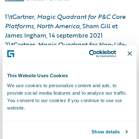
1\tGartner,
Magic Quadrant for P&C Core
Platforms, North America
, Sham Gill et
James Ingham, 14 septembre 2021
2\tGartner,
Magic Quadrant for Non-Life-
Insurance Platforms, Europe
, Sham Gill et
James Ingham, 27 septembre 2021
This Website Uses Cookies
Gartner ne cautionne aucun fournisseur,
We use cookies to personalize content and ads, to
produit ou service décrit dans ses
provide social media features and to analyze our traffic.
publications d’études et ne conseille pas
You consent to our cookies if you continue to use our
aux utilisateurs de technologies de limiter
website.
leurs choix aux fournisseurs les mieux notés.
Les études publiées par Gartner reflètent les
Show details
avis de ses équipes de recherche et ne