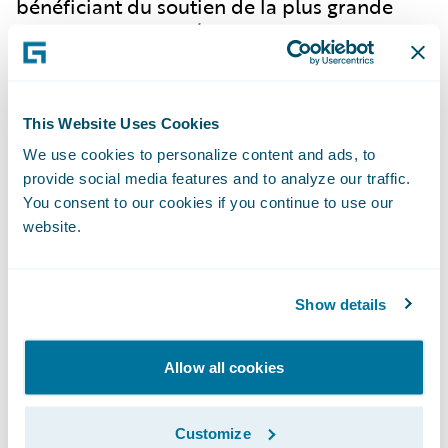
bénéficiant du soutien de la plus grande
équipe de R&D, et l’écosystème de
partenaires le plus vaste du secteur. Notre
marketplace compte des centaines
d'applications qui accélèrent l'intégration, la
This Website Uses Cookies
localisation et l'innovation.
We use cookies to personalize content and ads, to
Pour plus de renseignements, veuillez
provide social media features and to analyze our traffic.
consulter notre site
www.guidewire.fr
.
You consent to our cookies if you continue to use our
Suivez-nous sur
X
(anciennement connu
website.
comme Twitter) et
LinkedIn
.
Contact
:
Show details
Agence OneChocolate
Allow all cookies
Elodie Buch
+33 1 41 31 75 06
Customize
elodie@onechocolate.fr