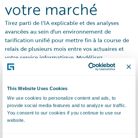
votre marché
Tirez parti de l'IA explicable et des analyses
avancées au sein d'un environnement de
tarification unifié pour mettre fin à la course de
relais de plusieurs mois entre vos actuaires et
votre service informatique. Modélisez
instantanément les nouveaux risques, validez-les
par rapport à votre portefeuille et déployez des
tarifs précis et rentables pour garder une
This Website Uses Cookies
longueur d'avance sur la concurrence sur
We use cookies to personalize content and ads, to
n'importe quel marché, dans le monde entier.
provide social media features and to analyze our traffic.
En savoir plus
You consent to our cookies if you continue to use our
website.