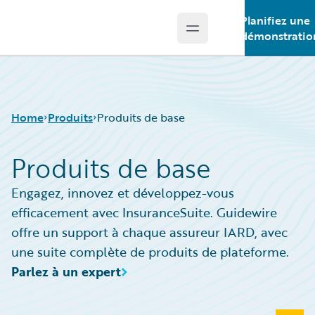
Planifiez une
Open main menu
Guidewire Logo
démonstratio
Home
Produits
Produits de base
Produits de base
Produits de base
Engagez, innovez et développez-vous
Guidewire Analytics
efficacement avec InsuranceSuite. Guidewire
Technologie Guidewire
offre un support à chaque assureur IARD, avec
Guidewire Solutions
une suite complète de produits de plateforme.
Services
Parlez à un expert