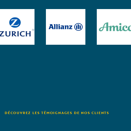
DÉCOUVREZ LES TÉMOIGNAGES DE NOS CLIENTS
Aioi Nissay Dowa
U