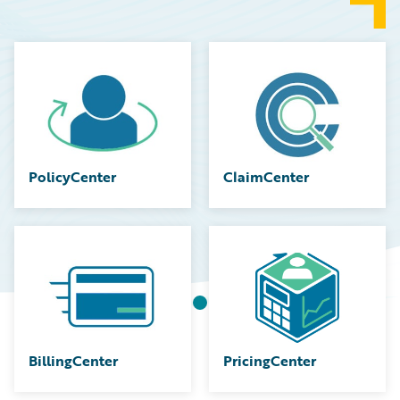
PolicyCenter
ClaimCenter
BillingCenter
PricingCenter