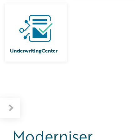
UnderwritingCenter
Moderniser