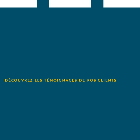
DÉCOUVREZ LES TÉMOIGNAGES DE NOS CLIENTS
Aioi Nissay Dowa
U
NZ