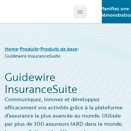
Planifiez une
Open main menu
Guidewire Logo
démonstratio
Home
Produits
Produits de base
Guidewire InsuranceSuite
Guidewire
Produits de base
Guidewire InsuranceSuite
InsuranceSuite
Guidewire Analytics
Technologie Guidewire
Guidewire Solutions
Communiquez, innovez et développez
Services
efficacement vos activités grâce à la plateforme
d’assurance la plus avancée au monde. Utilisée
par plus de 300 assureurs IARD dans le monde,