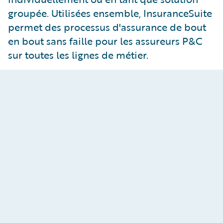
groupée. Utilisées ensemble, InsuranceSuite
permet des processus d'assurance de bout
en bout sans faille pour les assureurs P&C
sur toutes les lignes de métier.
ClaimCenter
Offrez une expérience rapide, précise et
personnalisée en matière de sinistres. En savoir
plus sur
ClaimCenter
.