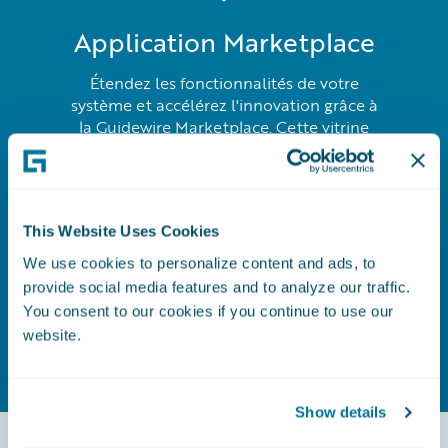
Application Marketplace
Étendez les fonctionnalités de votre
système et accélérez l'innovation grâce à
la Guidewire Marketplace. Cette vitrine
organisée propose une vaste gamme de
solutions Insurtech et d'applications
complémentaires préconçues et validées,
permettant aux assureurs de déployer
This Website Uses Cookies
rapidement de nouvelles fonctionnalités
et d'améliorer leurs offres sans les frais
We use cookies to personalize content and ads, to
de développement personnalisé.
provide social media features and to analyze our traffic.
You consent to our cookies if you continue to use our
website.
En savoir plus
Show details