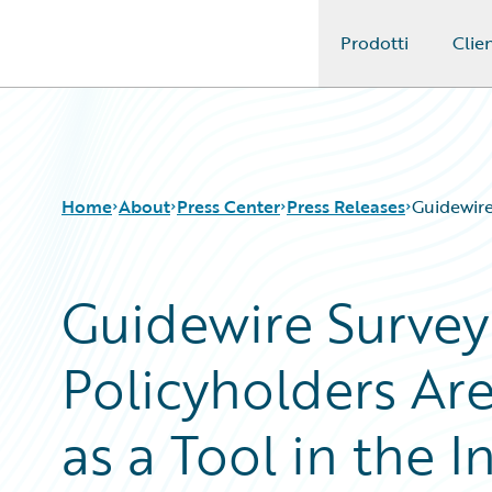
Prodotti
Clien
Guidewire Logo
Home
About
Press Center
Press Releases
Guidewire
Guidewire Survey
Policyholders Are
as a Tool in the 