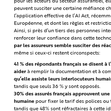
pour les acteurs du secteur assurantiel, e
peuvent susciter une certaine méfiance che
l’application effective de l’AI Act, récem
Européenne, et dont les règles et restrictio
Ainsi, si près d’un tiers des personnes int
renforcer leur confiance dans cette techno
par les assureurs semble susciter des réac
même si ceux-ci restent circonspects:
41 %
des répondants français se disent à l’
aider
à remplir la documentation et à co
qu’elle assiste leurs interlocuteurs huma
tandis que seuls 36 % y sont opposés.
30%
des assurés français approuvent une u
humaine
pour fixer le tarif des polices ou 
tandis que 48% sont réfractaires à cette id