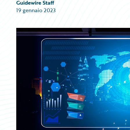
Partner Perspective
Guidewire Staff
Technology
19 gennaio 2023
Trends