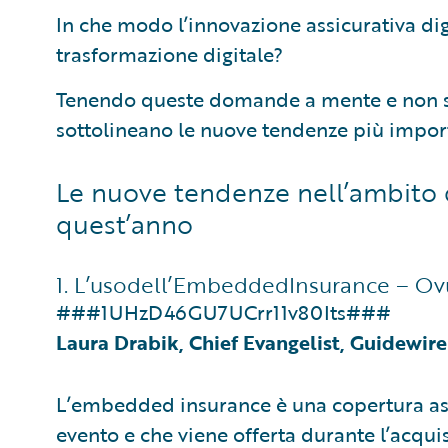
In che modo l’innovazione assicurativa dig
trasformazione digitale?
Tenendo queste domande a mente e non sol
sottolineano le nuove tendenze più import
Le nuove tendenze nell’ambito d
quest’anno
1. L’usodell’EmbeddedInsurance – O
###1UHzD46GU7UCrr11v80Its###
Laura Drabik, Chief Evangelist, Guidewir
L’embedded insurance è una copertura assi
evento e che viene offerta durante l’acquist