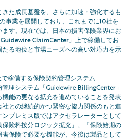
てきた成長基盤を、さらに加速・強化するも
での事業を展開しており、これまでに10社を
います。現在では、日本の損害保険業界にお
ewire ClaimCenter」上で稼働してお
固たる地位と市場ニーズへの高い対応力を示
ォーム上で稼働する保険契約管理システム
管理システム「Guidewire BillingCenter」
る機能の更なる拡充を進めていることを発表
会社との継続的かつ緊密な協力関係のもと進
オンプレミス版ではアクセラレーターとして
動保険料按分ロジック拡充」、「保険始期の
損害保険で必要な機能が、今後は製品として