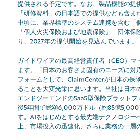
提供される予定です。なお、製品機能の提
「研修資料」の日本語での提供なども含まれ
中頃に、業界標準のシステム連携を含む「
「個人火災保険および地震保険」「団体保
り、2027年の提供開始を見込んでいます。
ガイドワイアの最高経営責任者（CEO）マ
ます。「日本のお客さま固有のニーズに対
フォームとして、ClaimCenterが日本
ることを大変光栄に思います。当社は日本
エンドツーエンドのSaaS型保険プラット
後5年間で総額6,000万ドル（約85億5,
す。AIをはじめとする最先端テクノロジー
上、市場投入の迅速化、さらに業務の一層