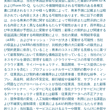
実際の成果は、当社が米国証券取引委員会に提出した最新のForm 10-K
およびForm 10-Q、ならびに今後随時提出される可能性のある各種文
書に詳述されるリスクや様々な要因によって、将来予測に記載または暗
示されている内容と大きく異なる可能性があります。特に以下の要因
は、かかる将来の予測に関する記述によって明示的または黙示的に示さ
れる内容と大きく異なる結果をもたらす可能性があります。四半期およ
び年次業績が予想以上に変動する可能性；顧客との契約および関連する
収益認識に関連する時期的変動により、当社の業績、年間経常収益
（ARR）、およびキャッシュ・フローが大きく変動する可能性；当社
の収益およびARRの相当部分が、比較的少数の大口顧客への販売およ
び契約更新に依存していること；将来のコストに関する見積もりに基づ
いて顧客契約において長期的な価格設定を行っていること；当社のビジ
ネスモデルを適切に管理する能力（クラウドサービスの市場での受容、
クラウド運用、サイバーセキュリティ、製品開発、サービス提供にかか
るコストを含む）；プロフェッショナルサービス契約の数やタイミン
グ、従業員および契約者の稼働率および請求単価；世界的な紛争、イン
フレ、高金利、経済の不安定化、銀行破綻や金融不安、サプライチェー
ン問題などのグローバルイベントが当社の従業員、当社自身、また顧客
やSIパートナー、ベンダーに与える影響；当社クラウドサービスに対す
るデータセキュリティ侵害または顧客・従業員データへの不正アクセ
ス；競争環境の変化；人工知能や機械学習の開発・利用における課題お
よび不確実な規制環境；従業員によるAIの利用が当社にもたらす潜在
的リスク；当社製品・サービスにおけるエラーや障害、ならびに外部サ