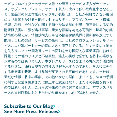
ービスプロバイダーのサービス停止や障害；サービス収入がライセン
ス、サブスクリプション、サポート収入に比べて低い総利益率となるこ
と；製品開発および販売サイクルが長期化し、当社が制御できない要因
により影響を受ける可能性；セキュリティ、プライバシー、AI・機械
学習、税務、会計などに関する新たな法規制の影響；第三者による知的
財産権侵害の主張が当社事業に重大な影響を与える可能性；世界的な経
済情勢の悪化が、情報技術支出を含め損害保険業界に悪影響を及ぼす可
能性；当社の製品・サービスの販売は、当社のプロフェッショナルサー
ビスおよびSIパートナーの質に大きく依存していること；主要な従業員
を失うリスク；外国為替レートの変動を含む国際的な事業運営における
課題；その他のリスクと不確実性。過去の実績は必ずしも将来の業績を
示すものではありません。本プレスリリースに含まれる将来の予測に関
する記述は、発行日現在の当社の見解を示すものであり、その後に発生
する出来事や状況により見解が変更される可能性があります。当社は、
新たな情報、将来の事象、その他いかなる理由によっても、将来の予測
に関する記述を更新または修正する意図はなく、またその義務を負うも
のではありません。これらの将来の予測に関する記述は、本プレスリリ
ースの日付以降における当社の見解を示すものではありません。
Subscribe to Our Blog
See More Press Releases