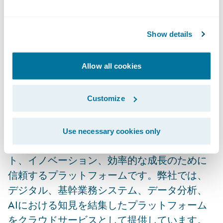
（火）にザ・リッツカールトン東京にて開催
いたします。本フォーラムでは、日本市場に
Show details
おけるクラウド導入の動向をはじめ、保険業
界を取り巻くグローバルなトレンドを取り上
Allow all cookies
げ、、国内外のお客さまによる導入事例や知
見も紹介される予定です。詳しくは
イベント
公式サイト
をご覧ください。
Customize
ガイドワイア ソフトウェアについて
Use necessary cookies only
Guidewireは、損害保険会社がエンゲージメン
ト、イノベーション、効率的な成長のために
信頼するプラットフォームです。弊社では、
デジタル、基幹業務システム、データ分析、
AIにおける知見を結集したプラットフォーム
をクラウドサービスとして提供しています。