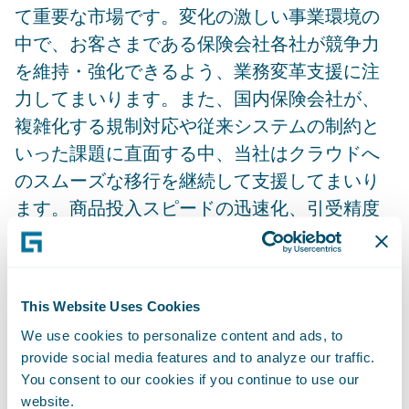
て重要な市場です。変化の激しい事業環境の
中で、お客さまである保険会社各社が競争力
を維持・強化できるよう、業務変革支援に注
力してまいります。また、国内保険会社が、
複雑化する規制対応や従来システムの制約と
いった課題に直面する中、当社はクラウドへ
のスムーズな移行を継続して支援してまいり
ます。商品投入スピードの迅速化、引受精度
の向上、業務効率向上といった面で具体的な
成果を実現し、保険会社が高まる市場の期待
に応え続けられるよう支援することを目指し
This Website Uses Cookies
てまいります。」
We use cookies to personalize content and ads, to
provide social media features and to analyze our traffic.
ガイドワイアは、年次イベント「Guidewireイ
You consent to our cookies if you continue to use our
ンシュアランスフォーラム」を2025年5月13日
website.