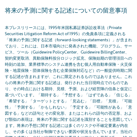
将来の予測に関する記述についての留意事項
本プレスリリースには、1995年米国私募証券訴訟改革法（Private
Securities Litigation Reform Act of 1995）の免責条項に定義される
「将来の予測に関する記述（forward-looking statements）」が含まれ
ており、これには、日本市場向けに発表された機能、プログラム、サー
ビス、ツール（Guidewire PolicyCenter、Guidewire BillingCenter、
契約変更取消、異動保険料按分ロジック拡充、保険始期の管理項目への
時刻の追加、業界標準のシステム連携を含む個人用自動車保険・火災保
険・地震保険・団体保険を含む企業保険対応など）の一般提供時期に関
する記述が含まれますが、これに限定されるものではありません。これ
らの将来の予測に関する記述は、発行された当日現時点でのものであ
り、その時点における期待、見積、予測、および経営陣の信条と仮定に
基づいています。「期待する」「予想する」「はずである」「信じる」
「希望する」「ターゲットとする」「見込む」「目標」「見積」「可能
性」「予測する」「かもしれない」「予定する」「可能性がある」「意
図する」などの語句とその変化形、またはこれらの語句の否定形、およ
び類似の表現は、将来の予測に関する記述を識別することを意図してい
ます。将来の予想に関する記述には多くのリスクや不確定要素が内在
し、その多くは当社が制御できない要因や状況を含んでいます。当社の