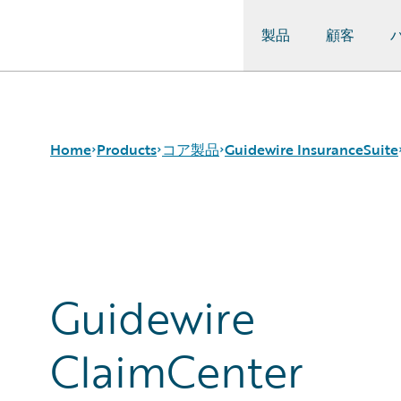
製品
顧客
Guidewire Logo
Home
Products
コア製品
Guidewire InsuranceSuite
コア製品
Guidewire InsuranceSuite
BillingCenter
Guidewire Analytics
ClaimCenter
Guidewire Technology
PolicyCenter
Guidewire
Guidewire Solutions
PricingCenter
Services
UnderwritingCenter
ClaimCenter