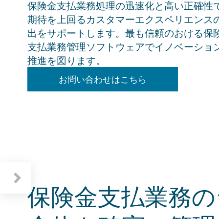
保険金支払業務処理の迅速化と高い正確性
期待を上回るカスタマーエクスペリエンス
出をサポートします。最も信頼のおける保
支払業務管理ソフトウェアでイノベーショ
推進を図ります。
お問い合わせはこちら
保険金支払業務のライフサイクルを管理
スポットライト: ガイドワイヤー クラウド
保険金支払業務の