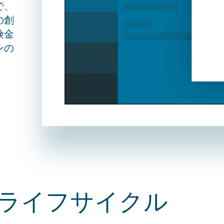
で、
の創
険金
ンの
ライフサイクル