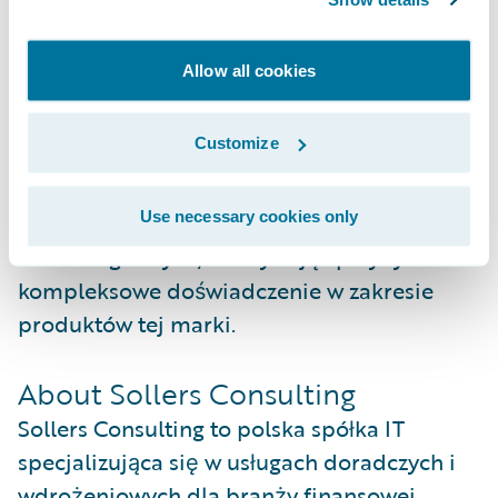
certyfikowanymi konsultantami
funkcjonalnymi i technicznymi produktów
Allow all cookies
Guidewire. Guidewire PartnerConnect
tworzą partnerzy strategiczni i stowarzyszeni.
Customize
Partner stowarzyszony zaangażowany jest w
proces budowania sprzedaży produktów
Use necessary cookies only
spółki Guidewire i wdrażanie jej rozwiązań
technologicznych, zdobywając przy tym
kompleksowe doświadczenie w zakresie
produktów tej marki.
About Sollers Consulting
Sollers Consulting to polska spółka IT
specjalizująca się w usługach doradczych i
wdrożeniowych dla branży finansowej.