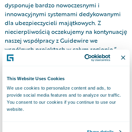
dysponuje bardzo nowoczesnymi i
innowacyjnymi systemami dedykowanymi
dla ubezpieczycieli majątkowych. Z
niecierpliwością oczekujemy na kontynuację
naszej współpracy z Guidewire we
wspólnych projektach w całym regionie.”
Członkowie Guidewire PartnerConnect™
oferują szeroki zakres usług dla sektora
This Website Uses Cookies
ubezpieczeń majątkowych, m.in.: doradztwo
We use cookies to personalize content and ads, to
w dziedzinie transformacji biznesu i
provide social media features and to analyze our traffic.
strategii, oraz powiązanych z tymi obszarami
You consent to our cookies if you continue to use our
website.
usług IT. Do dziś, na całym świecie, firmę
Guidewire reprezentuje przeszło 2700
konsultantów, z których ponad 1900 jest
Show details