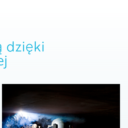
 dzięki
ej