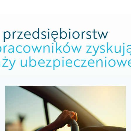
 przedsiębiorstw
pracowników zyskują
nży ubezpieczeniow