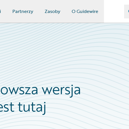
i
Partnerzy
Zasoby
O Guidewire
nowsza wersja
st tutaj