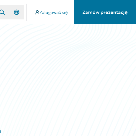
Zamów prezentację
Zalogować się
n