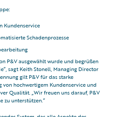
ppe:
en Kundenservice
tomatisierte Schadenprozesse
nbearbeitung
r von P&V ausgewählt wurde und begrüßen
”, sagt Keith Stonell, Managing Director
nnung gilt P&V für das starke
ng von hochwertigem Kundenservice und
iver Qualität. „Wir freuen uns darauf, P&V
e zu unterstützen.”
endes System, das alle Aspekte des