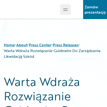
Zamów
Open main menu
Guidewire Logo
prezentację
Home
About
Press Center
Press Releases
Warta Wdraża Rozwiązanie Guidewire Do Zarządzania
Likwidacją Szkód
Warta Wdraża
Rozwiązanie