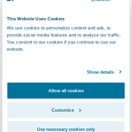
zapewnienie wysokiej jakości obsługi
klienta. Chętnie będziemy kontynuować
This Website Uses Cookies
naszą współpracę, pomagając w skutecznej
We use cookies to personalize content and ads, to
transformacji obszaru likwidacji szkód."
provide social media features and to analyze our traffic.
You consent to our cookies if you continue to use our
website.
Guidewire ClaimCenter® to wiodący
kompleksowy system zarządzania likwidacją
szkód, stworzony od podstaw z myślą o
Show details
specyficznych potrzebach współczesnych
towarzystw ubezpieczeniowych z segmentu
Allow all cookies
ubezpieczeń majątkowych i wypadkowych.
Dzięki elastycznym regułom działania
Customize
ClaimCenter, komórki zajmujące się obsługą
szkód mogą określać, wdrażać i nieustannie
Use necessary cookies only