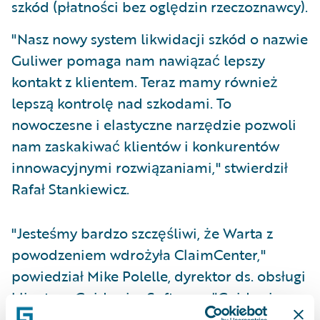
szkód (płatności bez oględzin rzeczoznawcy).
"Nasz nowy system likwidacji szkód o nazwie
Guliwer pomaga nam nawiązać lepszy
kontakt z klientem. Teraz mamy również
lepszą kontrolę nad szkodami. To
nowoczesne i elastyczne narzędzie pozwoli
nam zaskakiwać klientów i konkurentów
innowacyjnymi rozwiązaniami," stwierdził
Rafał Stankiewicz.
"Jesteśmy bardzo szczęśliwi, że Warta z
powodzeniem wdrożyła ClaimCenter,"
powiedział Mike Polelle, dyrektor ds. obsługi
klienta w Guidewire Software. "Guidewire,
podobnie jak Warta, rozumie jak ważne jest