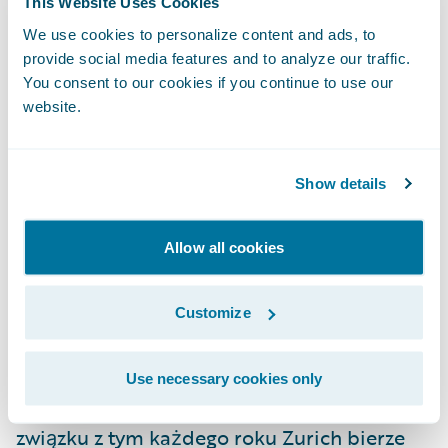
This Website Uses Cookies
doradców w zakresie świadczeń
We use cookies to personalize content and ads, to
pracowniczych. Sieć 21 placówek firmy w
provide social media features and to analyze our traffic.
Wielkiej Brytanii – m.in. w Birmingham,
You consent to our cookies if you continue to use our
Cardiff, Farnborough, Glasgow, Londynie,
website.
Swindon i Whiteley – zatrudnia około 7
tysięcy pracowników.
Show details
Odpowiedzialność społeczna jest integralną
Allow all cookies
częścią naszej metody działania. Zurich
rozumie potrzebę ustalenia i utrzymania
wysokich standardów rzetelności w
Customize
stosunku do klientów, pracowników,
lokalnych społeczności, całego
Use necessary cookies only
społeczeństwa i środowiska naturalnego. W
związku z tym każdego roku Zurich bierze