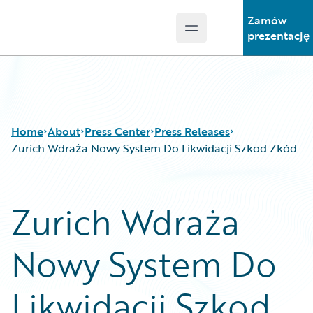
Zamów
Open main menu
Guidewire Logo
prezentację
Home
About
Press Center
Press Releases
Zurich Wdraża Nowy System Do Likwidacji Szkod Zkód
Zurich Wdraża
Nowy System Do
Likwidacji Szkod