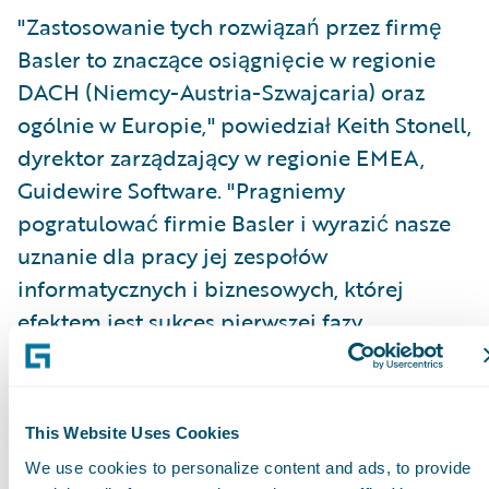
"Zastosowanie tych rozwiązań przez firmę
Basler to znaczące osiągnięcie w regionie
DACH (Niemcy-Austria-Szwajcaria) oraz
ogólnie w Europie," powiedział Keith Stonell,
dyrektor zarządzający w regionie EMEA,
Guidewire Software. "Pragniemy
pogratulować firmie Basler i wyrazić nasze
uznanie dla pracy jej zespołów
informatycznych i biznesowych, której
efektem jest sukces pierwszej fazy
przekształcania ich działalności."
Guidewire PolicyCenter® jest elastycznym
This Website Uses Cookies
systemem zarządzania decyzjami
We use cookies to personalize content and ads, to provide
ubezpieczeniowymi i polisami, który