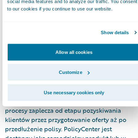
social media features and to analyze our traffic. You consent
umożliwia firmom z branży ubezpieczeń
to our cookies if you continue to use our website.
majątkowych i osobowych rozwój
działalności w rentowny sposób dzięki
Show details
poprawie efektywności, a jednocześnie
szybkiej reakcji na pojawiające się
Allow all cookies
możliwości rynkowe oraz zacieśnianiu
relacji z agentami i klientami. System
PolicyCenter, który zaprojektowano pod
Customize
kątem zarówno klientów instytucjonalnych,
jak i indywidualnych, pomaga zakładom
Use necessary cookies only
ubezpieczeń usprawnić obsługę klienta i
procesy zaplecza od etapu pozyskiwania
klientów przez przygotowanie oferty aż po
przedłużenie polisy. PolicyCenter jest