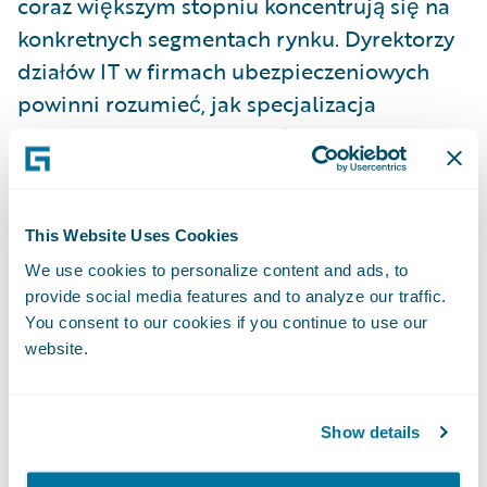
coraz większym stopniu koncentrują się na
konkretnych segmentach rynku. Dyrektorzy
działów IT w firmach ubezpieczeniowych
powinni rozumieć, jak specjalizacja
dostawców pomaga w spełnieniu wymogów
firmy,” napisał autor raportu Jeff Haner,
główny analityk firmy Gartner, specjalizujący
się w branży ubezpieczeniowej.
This Website Uses Cookies
We use cookies to personalize content and ads, to
„Zespół Guidewire jest zaszczycony tytułem
provide social media features and to analyze our traffic.
You consent to our cookies if you continue to use our
lidera, przyznanym po raz drugi z rzędu
website.
przez autorów dorocznego raportu «Magic
Quadrant for Policy Management Modules,
NA», opublikowanego przez firmę Gartner”,
Show details
stwierdził Brian Vannoni, wiceprezes