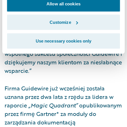
odpowiedzialny za dział Core Processing w
Allow all cookies
firmie Guidewire Software. „Nasi klienci
używają produktów Guidewire, aby sprostać
Customize
wyzwaniom szybko zmieniającego się rynku
ubezpieczeń majątkowych i osobowych.
Use necessary cookies only
Traktujemy ten raport jako uznanie
wspólnego sukcesu społeczności Guidewire i
dziękujemy naszym klientom za niesłabnące
wsparcie.”
Firma Guidewire już wcześniej została
uznana przez dwa lata z rzędu za lidera w
raporcie
„Magic Quadrant”
opublikowanym
przez firmę Gartner* za moduły do
zarządzania dokumentacją