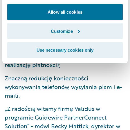
zaangażowanych stron danych o
Allow all cookies
roszczeniach;
Automatyzację analiz oraz procesu
Customize
zawierania porozumienia między stronami
(umożliwia to zobowiązanemu
Use necessary cookies only
ubezpieczycielowi płynną i wydajną
realizację płatności);
Znaczną redukcję konieczności
wykonywania telefonów, wysyłania pism i e-
maili.
„Z radością witamy firmę Validus w
programie Guidewire PartnerConnect
Solution” - mówi Becky Mattick, dyrektor w