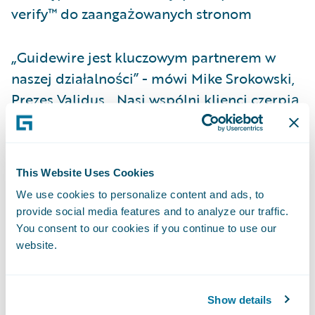
verify™ do zaangażowanych stronom
„Guidewire jest kluczowym partnerem w
naszej działalności” - mówi Mike Srokowski,
Prezes Validus. „Nasi wspólni klienci czerpią
korzyści z synergii osiąganych dzięki naszym
technologiom, które potrafią włączyć się w
proces zgłaszania szkód komunikacyjnych i
This Website Uses Cookies
ulepszyć jego funkcjonowanie, w sposób
We use cookies to personalize content and ads, to
wydajny i efektywny kosztowo.”
provide social media features and to analyze our traffic.
You consent to our cookies if you continue to use our
Akcelerator verify™ Guidewire wspomaga
website.
ubezpieczycieli poprzez:
Show details
Bezpieczne przekazywanie do