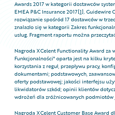
Awards 2017 w kategorii dostawców syste
EMEA P&C Insurance 2017
[1]
. Guidewire 
rozwiązanie spośród 17 dostawców w trzec
znalazło się w kategorii Zakres funkcjona
usług. Fragment raportu można przeczyta
Nagroda XCelent Functionality Award za w
Funkcjonalności" oparta jest na kilku kryt
korzystania z reguł, przepływu pracy, konf
dokumentami; podstawowych, zaawansowa
oferty podstawowej; jakości interfejsu uży
likwidatorów szkód; opinii klientów dotycz
wdrożeń dla zróżnicowanych podmiotów j
Nagroda XCelent Customer Base Award dla