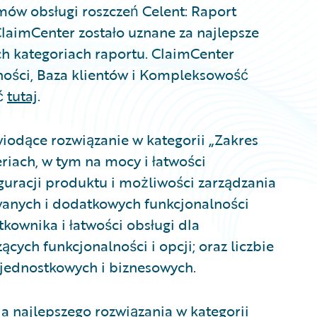
mów obsługi roszczeń Celent: Raport
ClaimCenter zostało uznane za najlepsze
h kategoriach raportu. ClaimCenter
lności, Baza klientów i Kompleksowość
ć
tutaj
.
iodące rozwiązanie w kategorii „Zakres
eriach, w tym na mocy i łatwości
iguracji produktu i możliwości zarządzania
nych i dodatkowych funkcjonalności
tkownika i łatwości obsługi dla
ących funkcjonalności i opcji; oraz liczbie
ednostkowych i biznesowych.
 najlepszego rozwiązania w kategorii