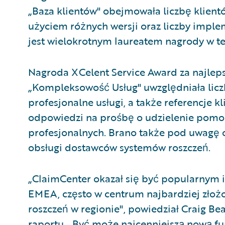
„Baza klientów" obejmowała liczbę klient
użyciem różnych wersji oraz liczby imp
jest wielokrotnym laureatem nagrody w tej
Nagroda XCelent Service Award za najleps
„Kompleksowość Usług" uwzględniała lic
profesjonalne usługi, a także referencje k
odpowiedzi na prośbę o udzielenie pomoc
profesjonalnych. Brano także pod uwagę 
obsługi dostawców systemów roszczeń.
„ClaimCenter okazał się być popularnym 
EMEA, często w centrum najbardziej złożo
roszczeń w regionie", powiedział Craig Beat
raportu. „Być może najcenniejszą nową fu