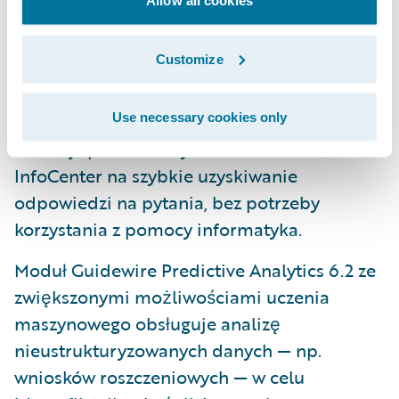
oświadczenia o dochodach.
Allow all cookies
Moduł Guidewire InfoCenter™ 9.2 z
Customize
ulepszoną wersją programu IBM Cognos 11
zwiększa wydajność oraz zaangażowanie
użytkownika. Zaawansowany, ale przyjazny
Use necessary cookies only
interfejs pozwala użytkownikom modułu
InfoCenter na szybkie uzyskiwanie
odpowiedzi na pytania, bez potrzeby
korzystania z pomocy informatyka.
Moduł Guidewire Predictive Analytics 6.2 ze
zwiększonymi możliwościami uczenia
maszynowego obsługuje analizę
nieustrukturyzowanych danych — np.
wniosków roszczeniowych — w celu