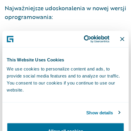
Najważniejsze udoskonalenia w nowej wersji
oprogramowania:
Moduł Guidewire DataHub™ 9.2, w
przypadku którego nie istnieje potrzeba
wprowadzania dużej ilości nowych
informacji, dzięki automatyzacji ETL
This Website Uses Cookies
(Extract, Transform, Load) redukuje koszty
We use cookies to personalize content and ads, to
provide social media features and to analyze our traffic.
implementacji oraz procesu konfiguracji.
You consent to our cookies if you continue to use our
Wsparcie obsługi roszczeń oraz podniesienie
website.
jakości zapamiętywania i przetwarzania
informacji o dochodach zapewnia
użytkownikom całościowy obraz procesu
Show details
zarządzania obsługą roszczeń i rzetelniejsze