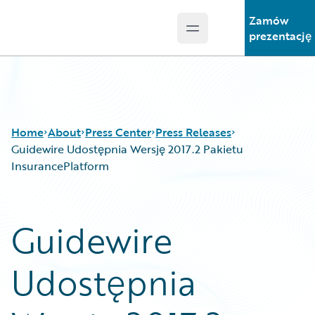
Zamów
Open main menu
Guidewire Logo
prezentację
Home
About
Press Center
Press Releases
Guidewire Udostępnia Wersję 2017.2 Pakietu
InsurancePlatform
Guidewire
Udostępnia