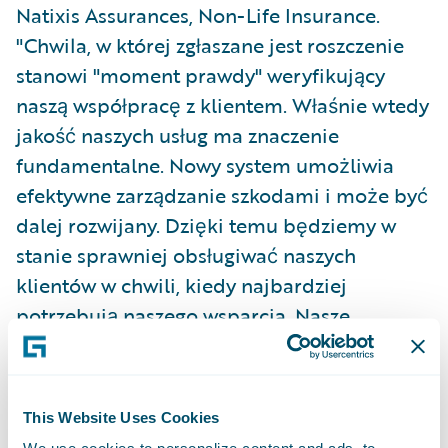
Natixis Assurances, Non-Life Insurance.
"Chwila, w której zgłaszane jest roszczenie
stanowi "moment prawdy" weryfikujący
naszą współpracę z klientem. Właśnie wtedy
jakość naszych usług ma znaczenie
fundamentalne. Nowy system umożliwia
efektywne zarządzanie szkodami i może być
dalej rozwijany. Dzięki temu będziemy w
stanie sprawniej obsługiwać naszych
klientów w chwili, kiedy najbardziej
potrzebują naszego wsparcia. Nasze
produkty ubezpieczeniowe są
dystrybuowane przez sieć Caisse d’Epargne,
natomiast Purple#Care ma zwiększyć
This Website Uses Cookies
zaufanie naszych klientów."