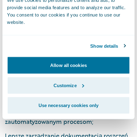
We use cookies to personalize content and ads, to
provide social media features and to analyze our traffic.
Dzięki wdrożeniu produktów Guidewire
You consent to our cookies if you continue to use our
website.
Core i Digital, Natixis Assurances uzyska
następujące korzyści:
Show details
Usprawnione procesy z perspektywy
klientów i pracowników, dzięki dobrze
Allow all cookies
zaprojektowanym ekranom, intuicyjnej i
ergonomicznej obsłudze systemu i
Customize
raportowaniu w czasie rzeczywistym;
Wyższy poziom kontroli nad kosztami
Use necessary cookies only
zarządzania dzięki uproszczonym i
zautomatyzowanym procesom;
Lepsze zarządzanie dokumentacją roszczeń