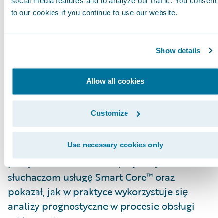
social media features and to analyze our traffic. You consent
pokazał, jak Warta wykorzystuje uczenie
to our cookies if you continue to use our website.
maszynowe do oceny danych pochodzących
z Guidewire ClaimCenter™.
Show details
Z ramienia firmy Guidewire:
Alexander
Gnodtke, konsultant ds. efektywnej
Allow all cookies
sprzedaży, wykazywał, na ile analizy
prognostyczne mogą pomóc w
Customize
rozpatrywaniu reklamacji oraz jak ich
wykorzystanie może wpłynąć na
optymalizację czasu, kosztów oraz nakładów
Use necessary cookies only
pracy w firmie. Ponadto przybliżył
słuchaczom usługę Smart Core™ oraz
pokazał, jak w praktyce wykorzystuje się
analizy prognostyczne w procesie obsługi