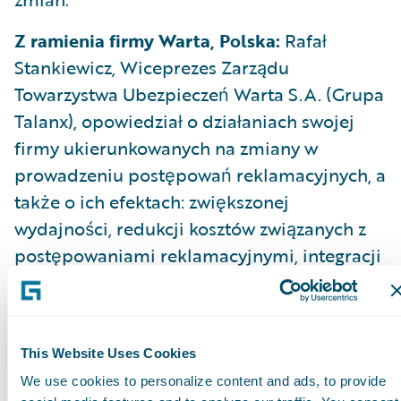
Z ramienia firmy Warta, Polska:
Rafał
Stankiewicz, Wiceprezes Zarządu
Towarzystwa Ubezpieczeń Warta S.A. (Grupa
Talanx), opowiedział o działaniach swojej
firmy ukierunkowanych na zmiany w
prowadzeniu postępowań reklamacyjnych, a
także o ich efektach: zwiększonej
wydajności, redukcji kosztów związanych z
postępowaniami reklamacyjnymi, integracji
z systemami zewnętrznymi oraz lepszych
kontaktach z klientami. Stankiewicz
zaprezentował mobilnego chatbota,
This Website Uses Cookies
pierwszą aplikację w Polsce, za pomocą
We use cookies to personalize content and ads, to provide
której można zgłosić reklamację, a także