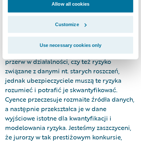
z zastosowaniem matematyki
Allow all cookies
ubezpieczeniowej," mówi Yoshi Yamamoto,
dyrektor ds. Cyence Risk Modelling,
Customize
Guidewire. "W XXI w. jesteśmy w stanie
ograniczać lub wręcz wyeliminować część
Use necessary cookies only
cyberryzyk, ryzyko utraty reputacji, ryzyko
przerw w działalności, czy też ryzyko
związane z danymi nt. starych roszczeń,
jednak ubezpieczyciele muszą te ryzyka
rozumieć i potrafić je skwantyfikować.
Cyence przeczesuje rozmaite źródła danych,
a następnie przekształca je w dane
wyjściowe istotne dla kwantyfikacji i
modelowania ryzyka. Jesteśmy zaszczyceni,
że jurorzy w tak prestiżowym konkursie,