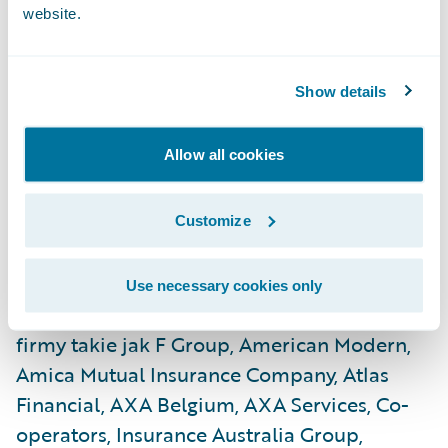
website.
sposób startupy mogą wykorzystywać
technologię do tworzenia najlepszych
produktów i świadczenia najwyższej jakości
Show details
usług, dzięki zastosowaniu Guidewire
InsuranceNow.
Allow all cookies
W czasie konferencji
Connections
odbyło się
ponad 120 praktycznych warsztatów, paneli
Customize
eksperckich oraz sesji edukacyjnych. W
wielu z nich uczestniczyło, a niektóre nawet
Use necessary cookies only
poprowadzili klienci Guidewire. Dzięki nim
firmy takie jak F Group, American Modern,
Amica Mutual Insurance Company, Atlas
Financial, AXA Belgium, AXA Services, Co-
operators, Insurance Australia Group,