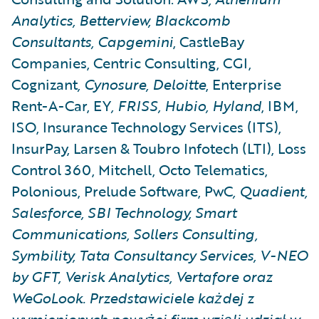
Analytics, Betterview, Blackcomb
Consultants, Capgemini
, CastleBay
Companies, Centric Consulting, CGI,
Cognizant
, Cynosure, Deloitte
, Enterprise
Rent-A-Car, EY
, FRISS, Hubio, Hyland
, IBM,
ISO, Insurance Technology Services (ITS),
InsurPay, Larsen & Toubro Infotech (LTI), Loss
Control 360, Mitchell, Octo Telematics,
Polonious, Prelude Software, PwC
, Quadient,
Salesforce, SBI Technology, Smart
Communications, Sollers Consulting,
Symbility, Tata Consultancy Services, V-NEO
by GFT, Verisk Analytics, Vertafore oraz
WeGoLook. Przedstawiciele każdej z
wymienionych powyżej firm wzięli udział w