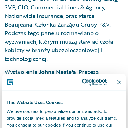
SVP, CIO, Commercial Lines & Agency,
Nationwide Insurance, oraz
Marca
Beaujeana
, Członka Zarządu Grupy P&V.
Podczas tego panelu rozmawiano o
wyzwaniach, którym muszą stawiać czoła
kobiety w branży ubezpieczeniowej i
technologicznej.
Wystąpienie
Johna Nagle'a
, Prezesa i
Dyrektora Zarządzającego firmy icare, który
moderował dyskusję na temat rozwiązań
nastawionych na klienta oraz roli technologii
This Website Uses Cookies
w realizacji zamierzonych celów.
We use cookies to personalize content and ads, to
Wystąpienie
Kathleen Tierney
, Prezes
provide social media features and to analyze our traffic.
You consent to our cookies if you continue to use our
Berkley One, która opowiadała, w jaki