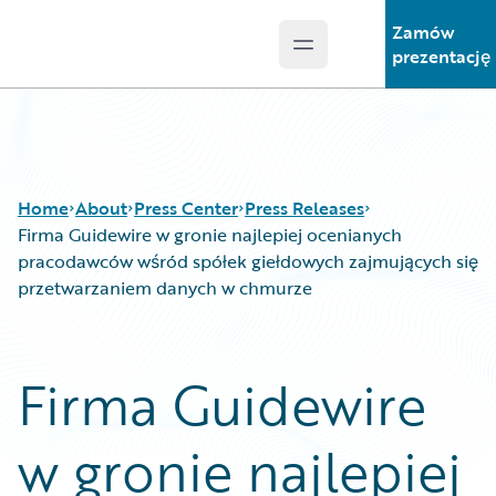
Zamów
Open main menu
Guidewire Logo
prezentację
Home
About
Press Center
Press Releases
Firma Guidewire w gronie najlepiej ocenianych
pracodawców wśród spółek giełdowych zajmujących się
przetwarzaniem danych w chmurze
Firma Guidewire
w gronie najlepiej