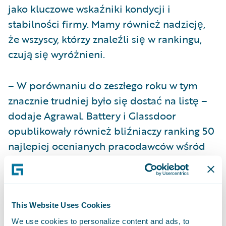
jako kluczowe wskaźniki kondycji i
stabilności firmy. Mamy również nadzieję,
że wszyscy, którzy znaleźli się w rankingu,
czują się wyróżnieni.
– W porównaniu do zeszłego roku w tym
znacznie trudniej było się dostać na listę –
dodaje Agrawal. Battery i Glassdoor
opublikowały również bliźniaczy ranking 50
najlepiej ocenianych pracodawców wśród
firm prywatnych** oferujących rozwiązania
w chmurze.
– Zespół Guidewire czuje się zaszczycony, że
This Website Uses Cookies
znalazł się wśród tak znamienitych firm
We use cookies to personalize content and ads, to