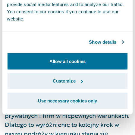
provide social media features and to analyze our traffic.
przetwarzających dane w chmurze.
You consent to our cookies if you continue to use our
Zastosowanie takiego rozwiązania pomaga
website.
nam sprostać wymaganiom biznesowym w
zakresie standaryzacji, upraszczania oraz
przyspieszania procesów – mówi Marcus
Show details
Ryu, prezes i współzałożyciel Guidewire
Software. – Z punktu widzenia naszej firmy
Allow all cookies
niesie to ogromną wartość mentalną,
ponieważ w branży ubezpieczeń
Customize
majątkowych i osobowych, w której
działamy, nasze procesy mają niebagatelne
Use necessary cookies only
znaczenie społeczne – ochronę osób
prywatnych i firm w niepewnych warunkach.
Dlatego to wyróżnienie to kolejny krok w
naszej podróży w kierunku stania się