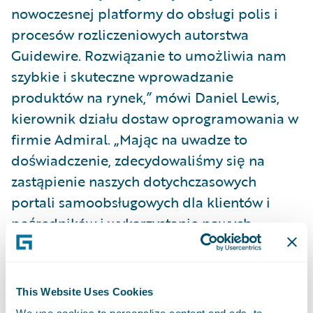
nowoczesnej platformy do obsługi polis i
procesów rozliczeniowych autorstwa
Guidewire. Rozwiązanie to umożliwia nam
szybkie i skuteczne wprowadzanie
produktów na rynek,” mówi Daniel Lewis,
kierownik działu dostaw oprogramowania w
firmie Admiral. „Mając na uwadze to
doświadczenie, zdecydowaliśmy się na
zastąpienie naszych dotychczasowych
portali samoobsługowych dla klientów i
pośredników i wykorzystanie nowych
funkcjonalności cyfrowych, jakie dają
aplikacje Guidewire. Po fazie intensywnych
prac wdrożeniowych, stopniowo zaczęliśmy
This Website Uses Cookies
korzystać z narzędzi Guidewire w każdej