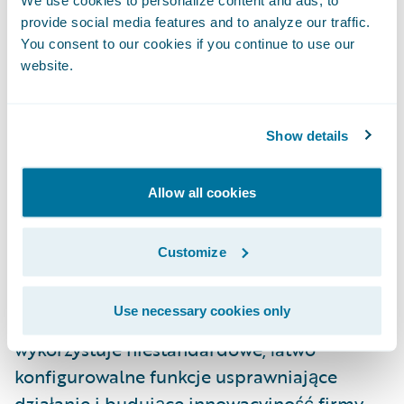
We use cookies to personalize content and ads, to
kolejnej spółce-córce.”
provide social media features and to analyze our traffic.
You consent to our cookies if you continue to use our
website.
Dzięki aplikacjom cyfrowym firmy
Guidewire spółka Admiral:
Show details
udostępnia polisobiorcom i agentom
kompleksowe i proste w obsłudze narzędzia
Allow all cookies
samoobsługowe.
ulepsza obsługę klienta dzięki
Customize
wielokanałowej i zindywidualizowanej
ofercie.
Use necessary cookies only
wykorzystuje niestandardowe, łatwo
konfigurowalne funkcje usprawniające
działanie i budujące innowacyjność firmy