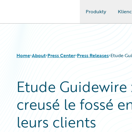
Produkty
Klienc
Guidewire Logo
Home
About
Press Center
Press Releases
Etude Guid
Etude Guidewire 
creusé le fossé en
leurs clients