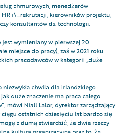
d usług chmurowych, menedżerów
. HR i\_rekrutacji, kierowników projektu,
czy konsultantów ds. technologii.
 jest wymieniany w pierwszej 20.
ałe miejsce do pracy), zaś w 2021 roku
dzkich pracodawców w kategorii „duże
 niezwykła chwila dla irlandzkiego
 jak duże znaczenie ma praca całego
w”, mówi Niall Lalor, dyrektor zarządzający
ciągu ostatnich dziesięciu lat bardzo się
mogę z dumą stwierdzić, że dwie rzeczy
lna kultura organizacyjna oraz to, że