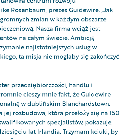
a stanowiła centrum rozwoju
ike Rosenbaum, prezes Guidewire. „Jak
s ogromnych zmian w każdym obszarze
ieczeniową. Nasza firma wciąż jest
entów na całym świecie. Ambicją
rzymanie najistotniejszych usług w
kiego, ta misja nie mogłaby się zakończyć
ter przedsiębiorczości, handlu i
romnie cieszy mnie fakt, że Guidewire
ionalną w dublińskim Blanchardstown.
 jej rozbudowa, która przełoży się na 150
walifikowanych specjalistów, pokazuje,
ziesięciu lat Irlandia. Trzymam kciuki, by