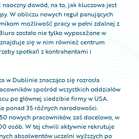
i naoczny dowód, na to, jak kluczowa jest
uropy. W obliczu nowych reguł panujących
nikom możliwość pracy w pełni zdalnej z
iuro zostało nie tylko wyposażone w
, znajduje się w nim również centrum
rzeby spotkań z kontrahentami i
w Dublinie znacząco się rozrosła
pracowników spośród wszystkich oddziałów
scu po głównej siedzibie firmy w USA.
le ponad 35 różnych narodowości.
 150 nowych pracowników, zaś docelowo, w
00 osób. W tej chwili aktywnie rekrutuje
nych absolwentów uczelni wyższych po