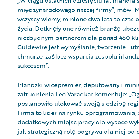
„W ciągu ostatnich dziesięciu lat Irlandi
międzynarodowego naszej firmy”, mówi M
wszyscy wiemy, minione dwa lata to cza
życia. Dotknęły one również branżę ubezp
niezbędnym partnerem dla ponad 450 kli
Guidewire jest wymyślanie, tworzenie i ut
chmurze, zaś bez wsparcia zespołu irlandz
sukcesem”.
Irlandzki wicepremier, deputowany i minis
zatrudnienia Leo Varadkar komentuje: „Og
postanowiło ulokować swoją siedzibę reg
Firma to lider na rynku oprogramowania, a
dodatkowych miejsc pracy dla wysoce wyk
jak strategiczną rolę odgrywa dla niej od d