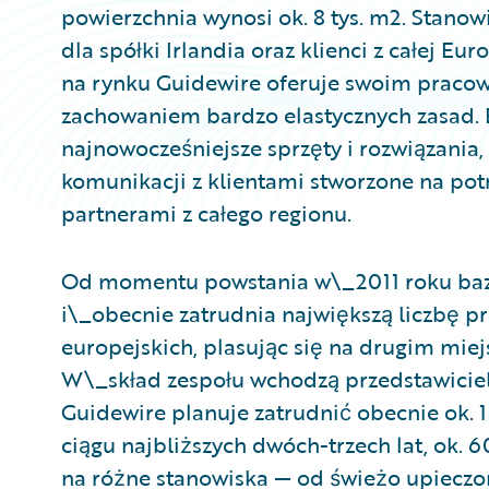
powierzchnia wynosi ok. 8 tys. m2. Stanow
dla spółki Irlandia oraz klienci z całej E
na rynku Guidewire oferuje swoim pracow
zachowaniem bardzo elastycznych zasad. B
najnowocześniejsze sprzęty i rozwiązania
komunikacji z klientami stworzone na pot
partnerami z całego regionu.
Od momentu powstania w\_2011 roku baza 
i\_obecnie zatrudnia największą liczbę 
europejskich, plasując się na drugim miej
W\_skład zespołu wchodzą przedstawicie
Guidewire planuje zatrudnić obecnie ok.
ciągu najbliższych dwóch-trzech lat, ok. 6
na różne stanowiska — od świeżo upieczo