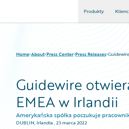
Produkty
Klienc
Guidewire Logo
Home
About
Press Center
Press Releases
Guidewire
Guidewire otwier
EMEA w Irlandii
Amerykańska spółka poszukuje pracownik
DUBLIN, Irlandia
,
23 marca 2022