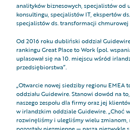
analityków biznesowych, specjalistów o
konsultingu, specjalistów IT, ekspertów ds
specjalistów ds. transformacji chmurowej 
Od 2016 roku dubliński oddział Guidewire
rankingu Great Place to Work (pol. wspani
uplasował się na 10. miejscu wśród irlan
przedsiębiorstwa”.
„Otwarcie nowej siedziby regionu EMEA to
oddziału Guidewire. Stanowi dowód na to,
naszego zespołu dla firmy oraz jej klientó
w irlandzkim oddziale Guidewire. „Choć w 
rozwinęliśmy i ulegliśmy wielu zmianom, 
pozostały niezmienne — nasza niezwykle si