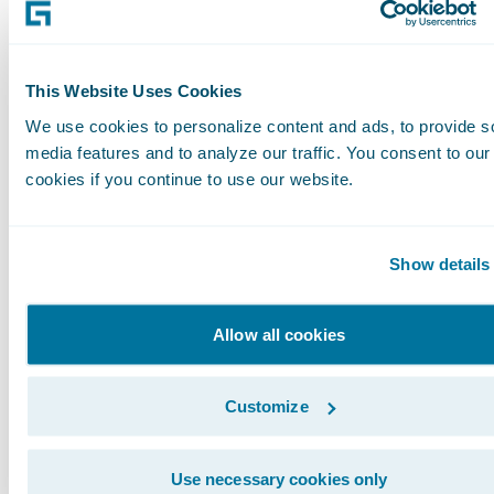
erwarten von den Versicherern, dass ihre
Produkte nachhaltiges Verhalten, wie z.B.
eine geringere Kfz-Nutzung, fördern. Nur 14
This Website Uses Cookies
Prozent sind in Deutschland der Ansicht,
We use cookies to personalize content and ads, to provide s
dass Versicherungen keine Verantwortung
media features and to analyze our traffic. You consent to our
im Kampf gegen die globale Erwärmung
cookies if you continue to use our website.
tragen. In Großbritannien ist diese Ansicht
mit 30 Prozent am stärksten ausgeprägt.
Show details
Die deutschen Versicherungskunden zeigen
Allow all cookies
mit 53 Prozent die höchste Bereitschaft,
mehr für Versicherungsprodukte zu zahlen,
Customize
wenn dieser Betrag zur Reduzierung von
Kohlenstoffemissionen eingesetzt wird (es
Use necessary cookies only