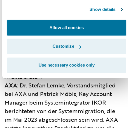
waren einerseits eine niedrige
Show details
Einstiegshürde für die Versicherungskunden
sowie die Möglichkeit, Daten sicher
Allow all cookies
auszutauschen. Guidewire CustomerEngage
konnte in Verbindung mit Guidewire
Customize
ClaimCenter mit dem höchsten
Nutzenpotenzial und dem niedrigsten
Use necessary cookies only
Investitionsbedarf den überzeugendsten
Ansatz bieten.
AXA
: Dr. Stefan Lemke, Vorstandsmitglied
bei AXA und Patrick Möbis, Key Account
Manager beim Systemintegrator IKOR
berichteten von der Systemmigration, die
im Mai 2023 abgeschlossen sein wird. AXA