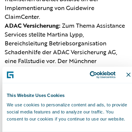
Implementierung von Guidewire
ClaimCenter.
ADAC Versicherung:
Zum Thema Assistance
Services stellte Martina Lypp,
Bereichsleitung Betriebsorganisation
Schadenhilfe der ADAC Versicherung AG,
eine Fallstudie vor. Der Münchner
Versicherer nutzt CustomerEngage, um mit
digitalen Features die Kundenbeziehung im
Assistance-Bereich zu optimieren. Der ADAC
bearbeitet etwa 55.000 Krankenfälle in der
This Website Uses Cookies
Assistance pro Jahr. Die Herausforderung
We use cookies to personalize content and ads, to provide
social media features and to analyze our traffic. You
bestand dabei darin, dass es für
consent to our cookies if you continue to use our website.
medizinische Fälle keinen digitalen
Meldeweg gab. Essenziell für die Lösung