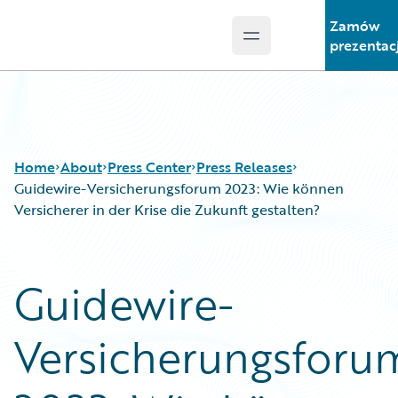
Zamów
Open main menu
Guidewire Logo
prezentac
Home
About
Press Center
Press Releases
Guidewire-Versicherungsforum 2023: Wie können
Versicherer in der Krise die Zukunft gestalten?
Guidewire-
Versicherungsforu