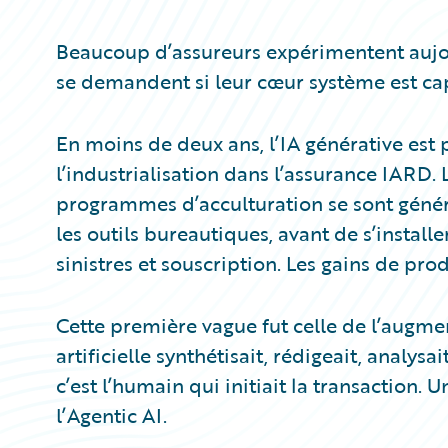
Partner Perspective
Technology
Beaucoup d’assureurs expérimentent aujour
Trends
se demandent si leur cœur système est capa
En moins de deux ans, l’IA générative est
l’industrialisation dans l’assurance IARD. 
programmes d’acculturation se sont généra
les outils bureautiques, avant de s’instal
sinistres et souscription. Les gains de pr
Cette première vague fut celle de l’augment
artificielle synthétisait, rédigeait, analys
c’est l’humain qui initiait la transaction.
l’Agentic AI.