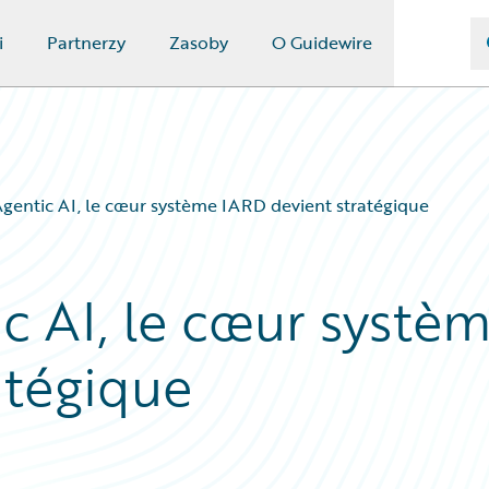
i
Partnerzy
Zasoby
O Guidewire
’Agentic AI, le cœur système IARD devient stratégique
ic AI, le cœur systè
atégique