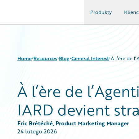
Produkty
Klienc
Guidewire Logo
Home
Resources
Blog
General Interest
À l’ère de l
À l’ère de l’Agent
Download Center
All Blog Posts
Guidewire Conversations
Best Practices
IARD devient str
Podcasts
Careers
Blog
Customer Viewpoint
Help and Support
Developers
Eric Brétéché, Product Marketing Manager
Insurance Technology FAQ
General Interest
24 lutego 2026
Intelligent Experience