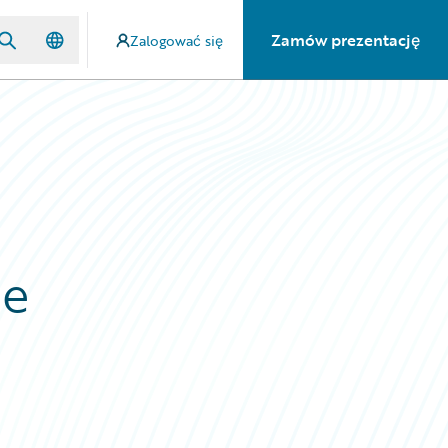
Zamów prezentację
Zalogować się
me