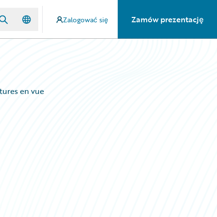
Zamów prezentację
Zalogować się
ptures en vue