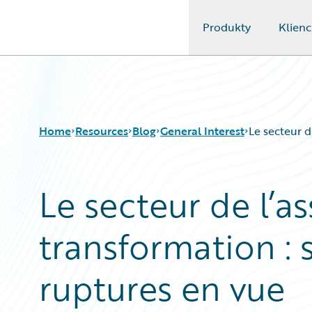
Produkty
Klienc
Guidewire Logo
Home
Resources
Blog
General Interest
Le secteur d
Le secteur de l’as
Download Center
All Blog Posts
Guidewire Conversations
Best Practices
transformation : 
Podcasts
Careers
Blog
Customer Viewpoint
Help and Support
Developers
ruptures en vue
Insurance Technology FAQ
General Interest
Intelligent Experience