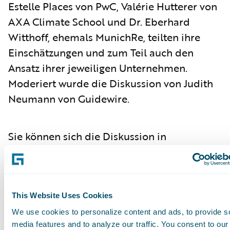
Estelle Places von PwC, Valérie Hutterer von
AXA Climate School und Dr. Eberhard
Witthoff, ehemals MunichRe, teilten ihre
Einschätzungen und zum Teil auch den
Ansatz ihrer jeweiligen Unternehmen.
Moderiert wurde die Diskussion von Judith
Neumann von Guidewire.
Sie können sich die Diskussion in
dieser
Podcast-Aufzeichnung
anhören.
Subscribe to Our Blog
See More Articles
This Website Uses Cookies
We use cookies to personalize content and ads, to provide s
media features and to analyze our traffic. You consent to our