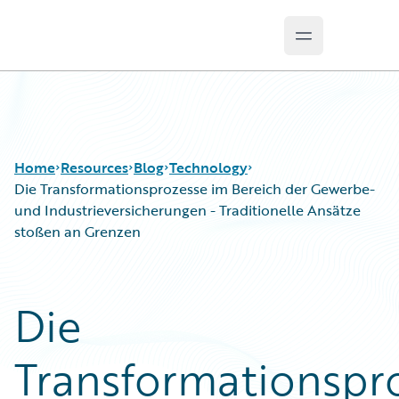
Open main m
Guidewire Logo
Home
Resources
Blog
Technology
Die Transformationsprozesse im Bereich der Gewerbe-
und Industrieversicherungen - Traditionelle Ansätze
stoßen an Grenzen
Download Center
All Blog Posts
Guidewire Conversations
Best Practices
Podcasts
Careers
Die
Blog
Customer Viewpoint
Help and Support
Developers
Transformationspr
Insurance Technology FAQ
General Interest
Intelligent Experience